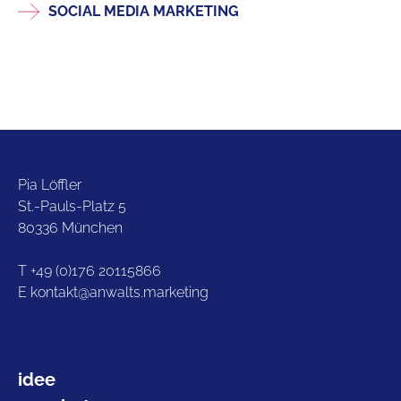
SOCIAL MEDIA MARKETING
Pia Löffler
St.-Pauls-Platz 5
80336 München
T
+49 (0)176 20115866
E
kontakt@anwalts.marketing
idee